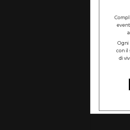
Comple
event
a
Ogni 
con il
di vi