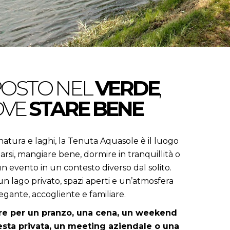
POSTO NEL
VERDE
,
OVE
STARE BENE
 natura e laghi, la Tenuta Aquasole è il luogo
arsi, mangiare bene, dormire in tranquillità o
n evento in un contesto diverso dal solito.
n lago privato, spazi aperti e un’atmosfera
egante, accogliente e familiare.
re per un pranzo, una cena, un weekend
festa privata, un meeting aziendale o una