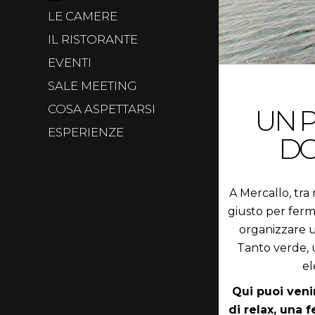
LE CAMERE
IL RISTORANTE
EVENTI
SALE MEETING
COSA ASPETTARSI
UN 
ESPERIENZE
D
A Mercallo, tra
giusto per ferm
organizzare u
Tanto verde, u
el
Qui puoi veni
di relax, una 