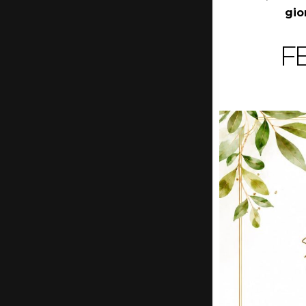
gio
F