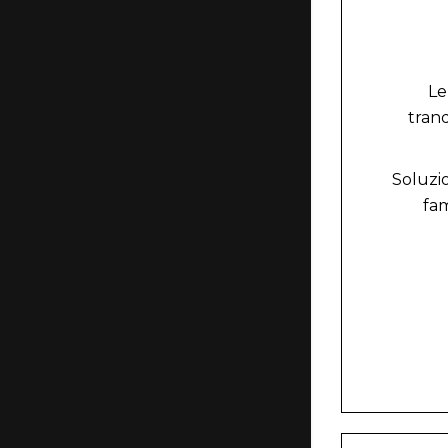
Le
tranq
Soluzio
fam